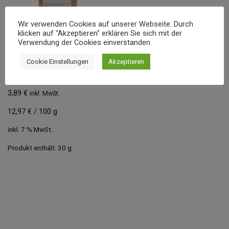
Wir verwenden Cookies auf unserer Webseite. Durch
klicken auf "Akzeptieren" erklären Sie sich mit der
Verwendung der Cookies einverstanden.
Cookie Einstellungen
Akzeptieren
EINFACH NIKKY 30 G
3,89
€
inkl. MwSt.
12,97
€
/
100
g
inkl. 7 % MwSt.
Produkt enthält: 30
g