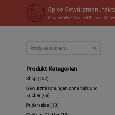
Spice Gewürzmanufaktu
Zum
Gewürze ohne Salz und Zucker - Würzen
Inhalt
springen
Produkt Kategorien
Shop
(137)
Gewürzmischungen ohne Salz und
Zucker
(68)
Pudersalze
(10)
Chili und Pfeffer
(19)