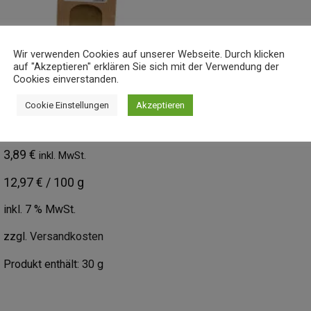
Wir verwenden Cookies auf unserer Webseite. Durch klicken
auf "Akzeptieren" erklären Sie sich mit der Verwendung der
Cookies einverstanden.
TIERRA, DIE ERDE 30G
Cookie Einstellungen
Akzeptieren
(BRATKARTOFFELGEWÜRZ)
3,89
€
inkl. MwSt.
12,97
€
/
100
g
inkl. 7 % MwSt.
zzgl.
Versandkosten
Produkt enthält: 30
g