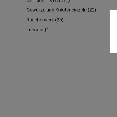
Gewürze und Kräuter einzeln
(22)
Räucherwerk
(25)
Literatur
(1)