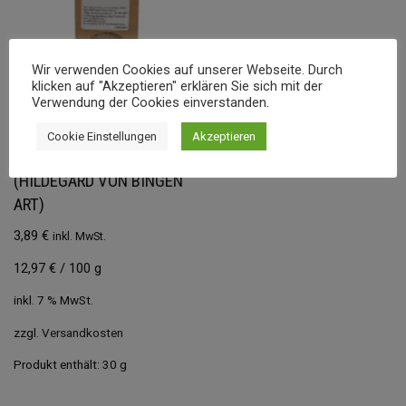
Wir verwenden Cookies auf unserer Webseite. Durch
klicken auf "Akzeptieren" erklären Sie sich mit der
Verwendung der Cookies einverstanden.
HILDEGARD, DIE
Cookie Einstellungen
Akzeptieren
SCHÜTZENDE 30G
(HILDEGARD VON BINGEN
ART)
3,89
€
inkl. MwSt.
12,97
€
/
100
g
inkl. 7 % MwSt.
zzgl.
Versandkosten
Produkt enthält: 30
g