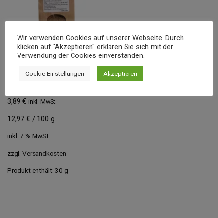
Wir verwenden Cookies auf unserer Webseite. Durch
klicken auf "Akzeptieren" erklären Sie sich mit der
Verwendung der Cookies einverstanden.
PFEFFI, DAS
Cookie Einstellungen
Akzeptieren
PFEFFERMONSTER 30 G
3,89
€
inkl. MwSt.
12,97
€
/
100
g
inkl. 7 % MwSt.
zzgl.
Versandkosten
Produkt enthält: 30
g