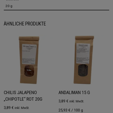
20 g
ÄHNLICHE PRODUKTE
CHILIS JALAPENO
ANDALIMAN 15 G
„CHIPOTLE“ ROT 20G
3,89
€
inkl. MwSt.
3,89
€
inkl. MwSt.
25,93
€
/
100
g