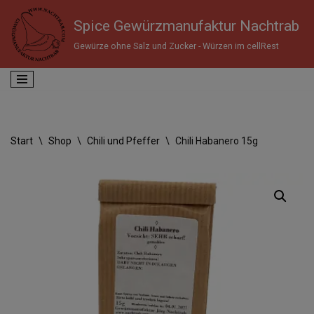
Spice Gewürzmanufaktur Nachtrab
Zum
Gewürze ohne Salz und Zucker - Würzen im cellRest
Inhalt
springen
Start
\
Shop
\
Chili und Pfeffer
\
Chili Habanero 15g