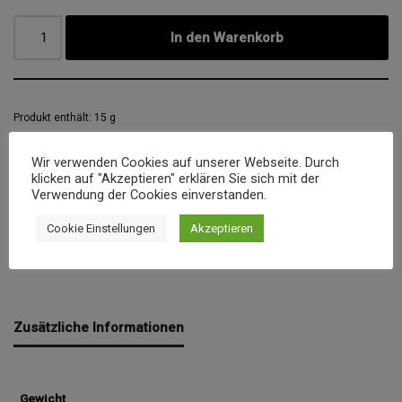
In den Warenkorb
Produkt enthält: 15
g
Artikelnummer:
21-15
Wir verwenden Cookies auf unserer Webseite. Durch
klicken auf "Akzeptieren" erklären Sie sich mit der
Verwendung der Cookies einverstanden.
Kategorie:
Chili und Pfeffer
Cookie Einstellungen
Akzeptieren
Schlagwörter:
geräuchert
,
chili
,
Scharf
Zusätzliche Informationen
Gewicht