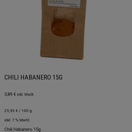
CHILI HABANERO 15G
3,89
€
inkl. MwSt.
25,93
€
/
100
g
inkl. 7 % MwSt.
Chili Habanero 15g