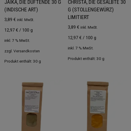
JAIKA, DIE DUFTENDE 30 G
CHRISTA, DIE GESALBTE 30
(INDISCHE ART)
G (STOLLENGEWÜRZ)
LIMITIERT
3,89
€
inkl. MwSt.
3,89
€
inkl. MwSt.
12,97
€
/
100
g
12,97
€
/
100
g
inkl. 7 % MwSt.
inkl. 7 % MwSt.
zzgl.
Versandkosten
Produkt enthält: 30
g
Produkt enthält: 30
g