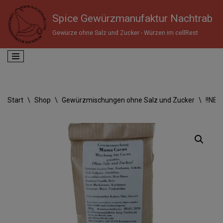
Spice Gewürzmanufaktur Nachtrab
Zum
Gewürze ohne Salz und Zucker - Würzen im cellRest
Inhalt
springen
Start
\
Shop
\
Gewürzmischungen ohne Salz und Zucker
\
!!NEU