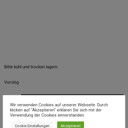
Bitte kühl und trocken lagern.
Vorrätig
In den Warenkorb
Wir verwenden Cookies auf unserer Webseite. Durch
klicken auf "Akzeptieren" erklären Sie sich mit der
Verwendung der Cookies einverstanden.
Cookie Einstellungen
Akzeptieren
Produkt enthält: 30
g