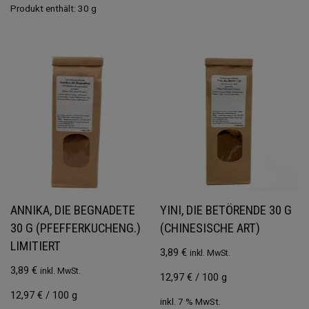
Produkt enthält: 30
g
ANNIKA, DIE BEGNADETE
YINI, DIE BETÖRENDE 30 G
30 G (PFEFFERKUCHENG.)
(CHINESISCHE ART)
LIMITIERT
3,89
€
inkl. MwSt.
3,89
€
inkl. MwSt.
12,97
€
/
100
g
12,97
€
/
100
g
inkl. 7 % MwSt.