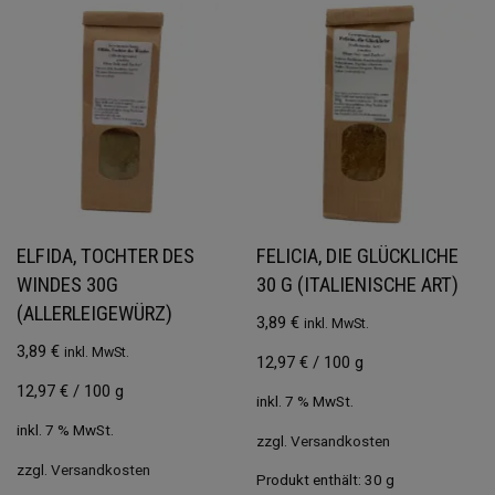
ELFIDA, TOCHTER DES
FELICIA, DIE GLÜCKLICHE
WINDES 30G
30 G (ITALIENISCHE ART)
(ALLERLEIGEWÜRZ)
3,89
€
inkl. MwSt.
3,89
€
inkl. MwSt.
12,97
€
/
100
g
12,97
€
/
100
g
inkl. 7 % MwSt.
inkl. 7 % MwSt.
zzgl.
Versandkosten
zzgl.
Versandkosten
Produkt enthält: 30
g