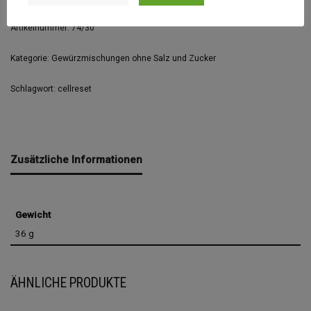
Artikelnummer:
74/30
Kategorie:
Gewürzmischungen ohne Salz und Zucker
Schlagwort:
cellreset
Zusätzliche Informationen
Gewicht
36 g
ÄHNLICHE PRODUKTE