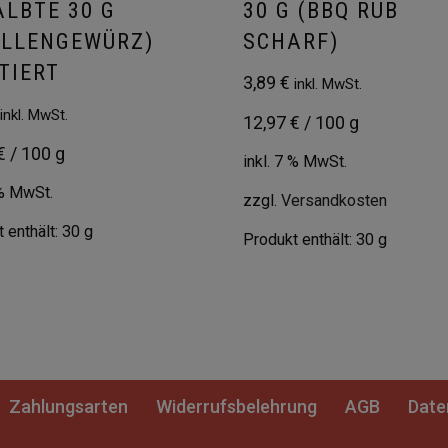
ALBTE 30 G
30 G (BBQ RUB
OLLENGEWÜRZ)
SCHARF)
TIERT
3,89
€
inkl. MwSt.
inkl. MwSt.
12,97
€
/
100
g
€
/
100
g
inkl. 7 % MwSt.
 % MwSt.
zzgl.
Versandkosten
 enthält: 30
g
Produkt enthält: 30
g
Zahlungsarten
Widerrufsbelehrung
AGB
Date