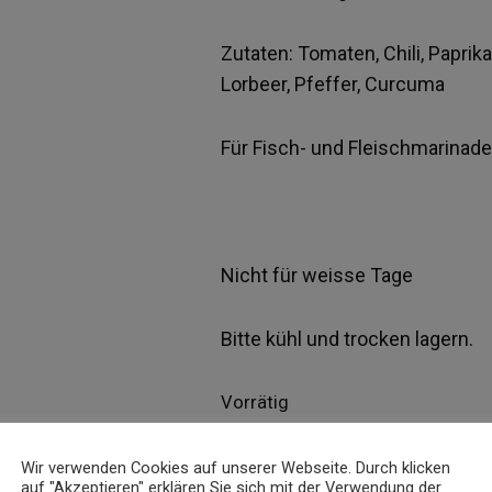
Zutaten: Tomaten, Chili, Paprik
Lorbeer, Pfeffer, Curcuma
Für Fisch- und Fleischmarinade
Nicht für weisse Tage
Bitte kühl und trocken lagern.
Vorrätig
Wir verwenden Cookies auf unserer Webseite. Durch klicken
I
auf "Akzeptieren" erklären Sie sich mit der Verwendung der