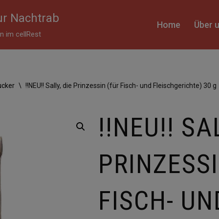
r Nachtrab
Home
Über 
 im cellRest
ucker
\
!!NEU!! Sally, die Prinzessin (für Fisch- und Fleischgerichte) 30 g
!!NEU!! SA
PRINZESSI
FISCH- UN