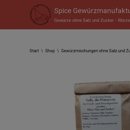
Spice Gewürzmanufaktu
Zum
Gewürze ohne Salz und Zucker - Würzen
Inhalt
springen
Start
\
Shop
\
Gewürzmischungen ohne Salz und Z