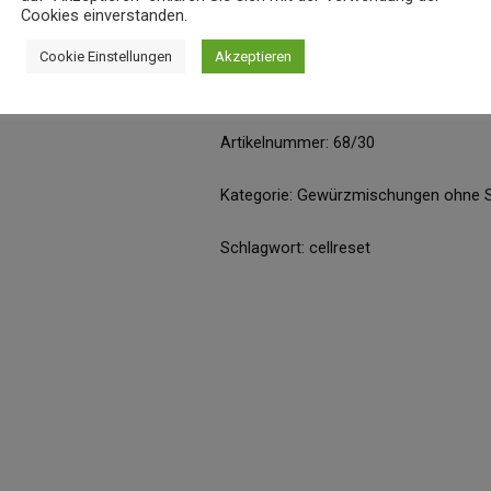
Cookies einverstanden.
Cookie Einstellungen
Akzeptieren
Produkt enthält: 30
g
Artikelnummer:
68/30
Kategorie:
Gewürzmischungen ohne S
Schlagwort:
cellreset