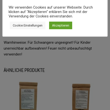
Zutaten: Fichtenharz, Salbei, Beifuß, Engelwurz, Eisenkraut,
Wir verwenden Cookies auf unserer Webseite. Durch
Wacholder, Alant, Wermut, Johanniskraut, Brennnessel, Lorbeer
klicken auf "Akzeptieren" erklären Sie sich mit der
Verwendung der Cookies einverstanden.
Räuchern ohne Kohle, Anzünden, räuchern. Völlig unkompliziert.
Cookie Einstellungen
Akzeptieren
Einfach immer wieder anzünden, echt ergiebig.
Warnhinweise: Für Schwangere ungeeignet! Für Kinder
unerreichbar aufbewahren! Feuer nicht unbeaufsichtigt
verwenden!
ÄHNLICHE PRODUKTE