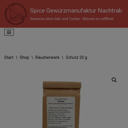
Spice Gewürzmanufaktur Nachtrab
Zum
Gewürze ohne Salz und Zucker - Würzen im cellRest
Inhalt
springen
Start
\
Shop
\
Räucherwerk
\
Schutz 20 g