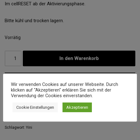
Im cellRESET ab der Aktivierungsphase.
Bitte kühl und trocken lagern.
Vorrätig
In den Warenkorb
Wir verwenden Cookies auf unserer Webseite. Durch
Produkt enthält: 30
g
klicken auf "Akzeptieren" erklären Sie sich mit der
Verwendung der Cookies einverstanden.
Artikelnummer:
5-30
Cookie Einstellungen
Akzeptieren
Kategorie:
Gewürzmischungen ohne Salz und Zucker
Schlagwort:
Yini