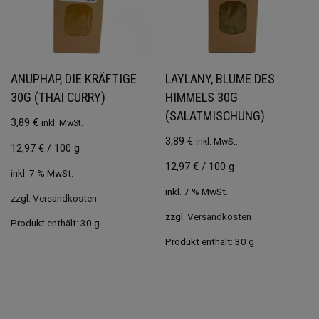
ANUPHAP, DIE KRÄFTIGE
LAYLANY, BLUME DES
30G (THAI CURRY)
HIMMELS 30G
(SALATMISCHUNG)
3,89
€
inkl. MwSt.
3,89
€
inkl. MwSt.
12,97
€
/
100
g
12,97
€
/
100
g
inkl. 7 % MwSt.
inkl. 7 % MwSt.
zzgl.
Versandkosten
zzgl.
Versandkosten
Produkt enthält: 30
g
Produkt enthält: 30
g