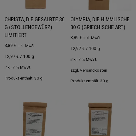
CHRISTA, DIE GESALBTE 30
OLYMPIA, DIE HIMMLISCHE
G (STOLLENGEWÜRZ)
30 G (GRIECHISCHE ART)
LIMITIERT
3,89
€
inkl. MwSt.
3,89
€
inkl. MwSt.
12,97
€
/
100
g
12,97
€
/
100
g
inkl. 7 % MwSt.
inkl. 7 % MwSt.
zzgl.
Versandkosten
Produkt enthält: 30
g
Produkt enthält: 30
g