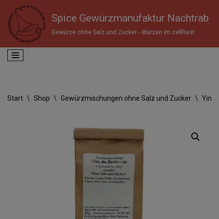
Spice Gewürzmanufaktur Nachtrab
Zum
Gewürze ohne Salz und Zucker - Würzen im cellRest
Inhalt
springen
Start
\
Shop
\
Gewürzmischungen ohne Salz und Zucker
\
Yini,