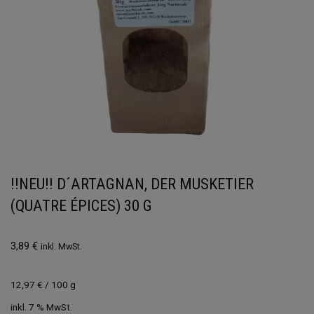
!!NEU!! D´ARTAGNAN, DER MUSKETIER
(QUATRE ÉPICES) 30 G
3,89
€
inkl. MwSt.
12,97
€
/
100
g
inkl. 7 % MwSt.