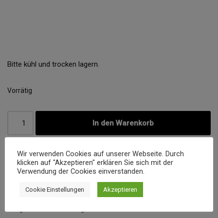
Bitte kühl und trocken lagern.
Vorrätig
In den Warenkorb
Wir verwenden Cookies auf unserer Webseite. Durch
klicken auf "Akzeptieren" erklären Sie sich mit der
Produkt enthält: 30
g
Verwendung der Cookies einverstanden.
Artikelnummer:
73/30
Cookie Einstellungen
Akzeptieren
Kategorie:
Gewürzmischungen ohne Salz und Zucker