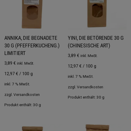
ANNIKA, DIE BEGNADETE
YINI, DIE BETÖRENDE 30 G
30 G (PFEFFERKUCHENG.)
(CHINESISCHE ART)
LIMITIERT
3,89
€
inkl. MwSt.
3,89
€
inkl. MwSt.
12,97
€
/
100
g
12,97
€
/
100
g
inkl. 7 % MwSt.
inkl. 7 % MwSt.
zzgl.
Versandkosten
zzgl.
Versandkosten
Produkt enthält: 30
g
Produkt enthält: 30
g