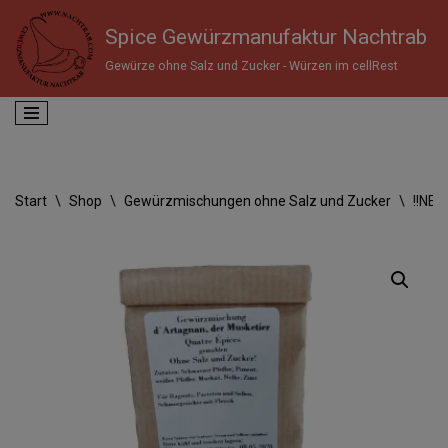
Spice Gewürzmanufaktur Nachtrab
Zum
Gewürze ohne Salz und Zucker - Würzen im cellRest
Inhalt
springen
Start
\
Shop
\
Gewürzmischungen ohne Salz und Zucker
\
!!NEU