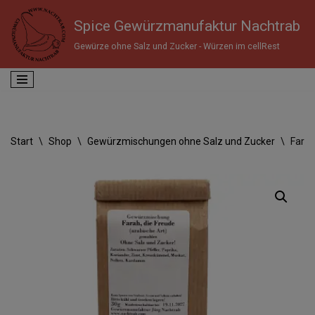
Spice Gewürzmanufaktur Nachtrab
Zum
Gewürze ohne Salz und Zucker - Würzen im cellRest
Inhalt
springen
Start
\
Shop
\
Gewürzmischungen ohne Salz und Zucker
\
Farah