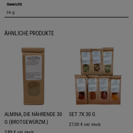
Gewicht
36 g
ÄHNLICHE PRODUKTE
ALMINA, DIE NÄHRENDE 30
SET 7X 30 G
G (BROTGEWÜRZM.)
27,00
€
inkl. MwSt.
3,89
€
inkl. MwSt.