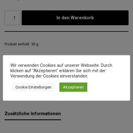
In den Warenkorb
Produkt enthält: 30
g
Artikelnummer:
42-30
Wir verwenden Cookies auf unserer Webseite. Durch
klicken auf "Akzeptieren" erklären Sie sich mit der
Kategorie:
Gewürzmischungen ohne Salz und Zucker
Verwendung der Cookies einverstanden.
Schlagwörter:
cellreset
,
Gemüse
Cookie Einstellungen
Akzeptieren
Zusätzliche Informationen