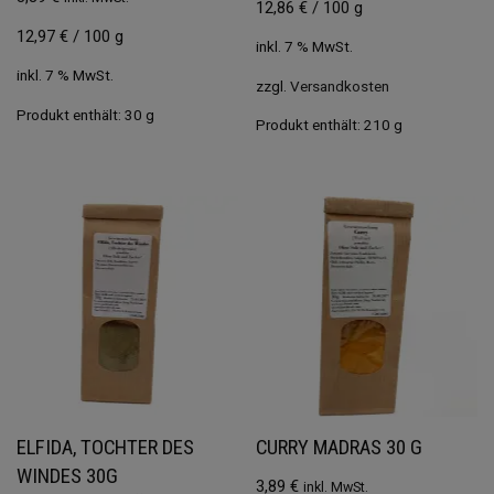
12,86
€
/
100
g
12,97
€
/
100
g
inkl. 7 % MwSt.
inkl. 7 % MwSt.
zzgl.
Versandkosten
Produkt enthält: 30
g
Produkt enthält: 210
g
ELFIDA, TOCHTER DES
CURRY MADRAS 30 G
WINDES 30G
3,89
€
inkl. MwSt.